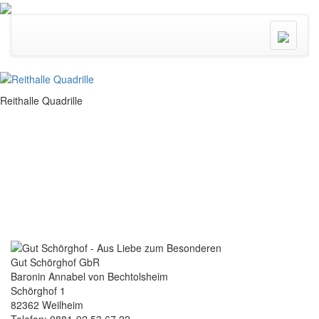
Menü
ein/ausk
Reithalle Quadrille
Gut Schörghof GbR
Baronin Annabel von Bechtolsheim
Schörghof 1
82362 Weilheim