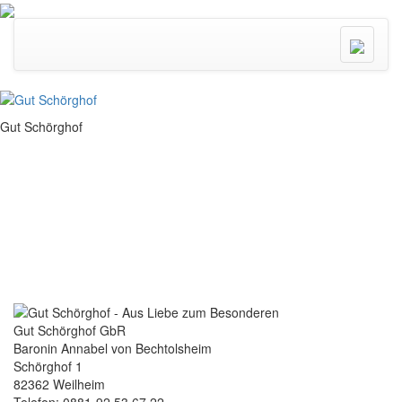
Menü
ein/ausk
Gut Schörghof
Gut Schörghof GbR
Baronin Annabel von Bechtolsheim
Schörghof 1
82362 Weilheim