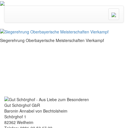
Menü
ein/ausk
Siegerehrung Oberbayerische Meisterschaften Vierkampf
Gut Schörghof GbR
Baronin Annabel von Bechtolsheim
Schörghof 1
82362 Weilheim