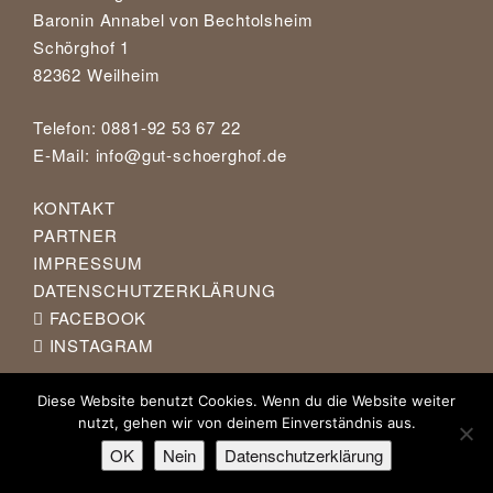
Baronin Annabel von Bechtolsheim
Schörghof 1
82362 Weilheim
Telefon: 0881-92 53 67 22
E-Mail:
info@gut-schoerghof.de
KONTAKT
PARTNER
IMPRESSUM
DATENSCHUTZERKLÄRUNG
FACEBOOK
INSTAGRAM
Diese Website benutzt Cookies. Wenn du die Website weiter
nutzt, gehen wir von deinem Einverständnis aus.
OK
Nein
Datenschutzerklärung