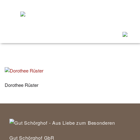
Menü
ein/ausk
Dorothee Rüster
Gut Schörghof GbR