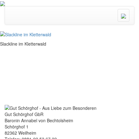
Menü
ein/ausk
Slackline im Kletterwald
Gut Schörghof GbR
Baronin Annabel von Bechtolsheim
Schörghof 1
82362 Weilheim