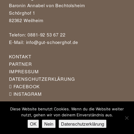
Baronin Annabel von Bechtolsheim
Schörghof 1
82362 Weilheim
Telefon: 0881-92 53 67 22
E-Mail:
info@gut-schoerghof.de
KONTAKT
PARTNER
IMPRESSUM
DATENSCHUTZERKLÄRUNG
FACEBOOK
INSTAGRAM
Diese Website benutzt Cookies. Wenn du die Website weiter
nutzt, gehen wir von deinem Einverständnis aus.
OK
Nein
Datenschutzerklärung