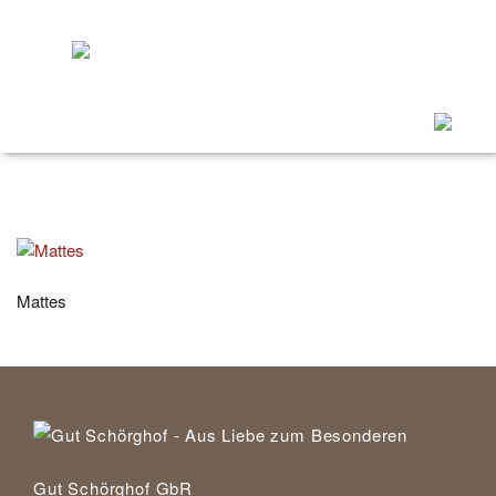
Menü
ein/ausk
Mattes
Gut Schörghof GbR