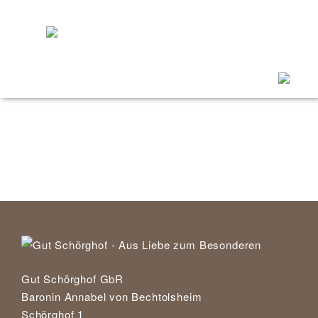
Menü
ein/ausk
Gut Schörghof GbR
Baronin Annabel von Bechtolsheim
Schörghof 1