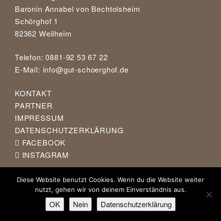
Baronin Annabel von Bechtolsheim
Schörghof 1
82362 Weilheim
Telefon: 0881-92 53 67 22
E-Mail:
info@gut-schoerghof.de
KONTAKT
PARTNER
IMPRESSUM
DATENSCHUTZERKLÄRUNG
FACEBOOK
INSTAGRAM
Diese Website benutzt Cookies. Wenn du die Website weiter
nutzt, gehen wir von deinem Einverständnis aus.
OK
Nein
Datenschutzerklärung