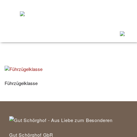
Menü
ein/ausk
Führzügelklasse
Gut Schörghof GbR