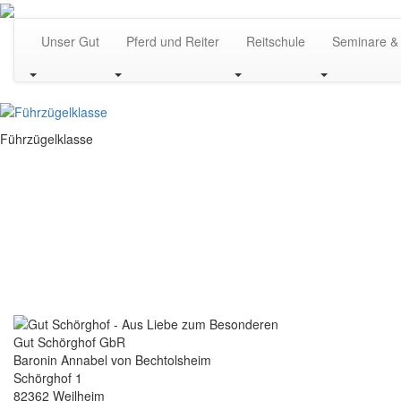
Unser Gut
Pferd und Reiter
Reitschule
Seminare &
Führzügelklasse
Gut Schörghof GbR
Baronin Annabel von Bechtolsheim
Schörghof 1
82362 Weilheim