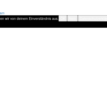
ram
hen wir von deinem Einverständnis aus.
OK
Nein
Datenschutzerklä