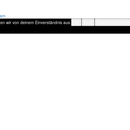
ram
hen wir von deinem Einverständnis aus.
OK
Nein
Datenschutzerklä