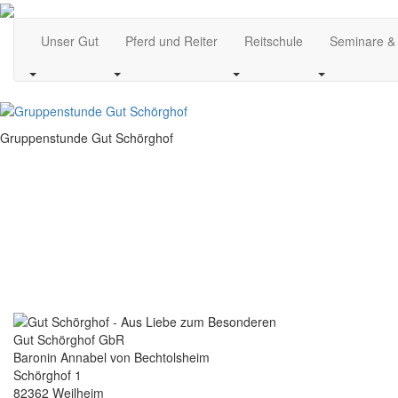
Unser Gut
Pferd und Reiter
Reitschule
Seminare &
Gruppenstunde Gut Schörghof
Gut Schörghof GbR
Baronin Annabel von Bechtolsheim
Schörghof 1
82362 Weilheim