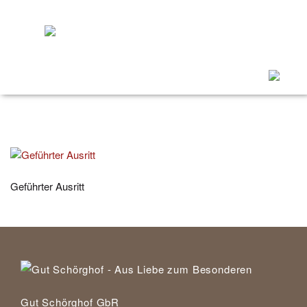
Menü
ein/ausk
Geführter Ausritt
Gut Schörghof GbR