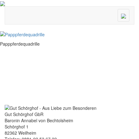
Menü
ein/ausk
Papppferdequadrille
Gut Schörghof GbR
Baronin Annabel von Bechtolsheim
Schörghof 1
82362 Weilheim