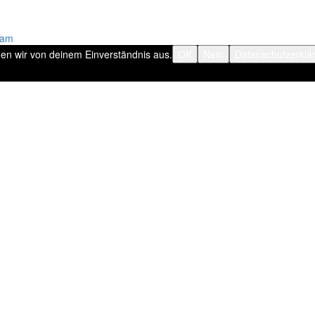
ram
hen wir von deinem Einverständnis aus.
OK
Nein
Datenschutzerklä