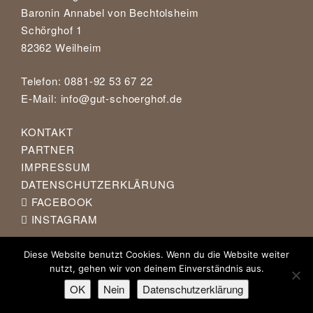
Baronin Annabel von Bechtolsheim
Schörghof 1
82362 Weilheim
Telefon: 0881-92 53 67 22
E-Mail:
info@gut-schoerghof.de
KONTAKT
PARTNER
IMPRESSUM
DATENSCHUTZERKLÄRUNG
FACEBOOK
INSTAGRAM
Diese Website benutzt Cookies. Wenn du die Website weiter
nutzt, gehen wir von deinem Einverständnis aus.
OK
Nein
Datenschutzerklärung