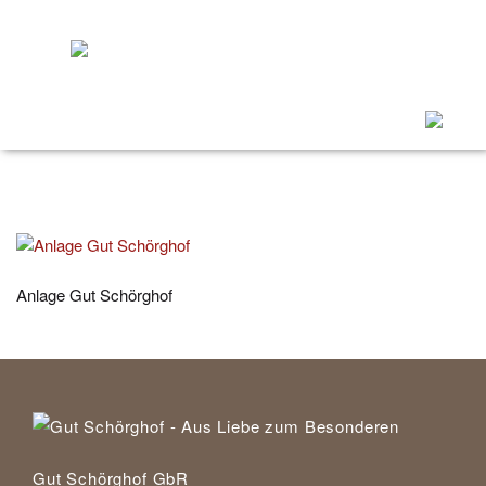
Menü
ein/ausk
Anlage Gut Schörghof
Gut Schörghof GbR