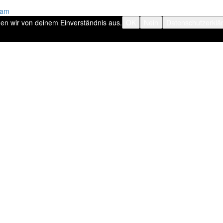
ram
hen wir von deinem Einverständnis aus.
OK
Nein
Datenschutzerklä